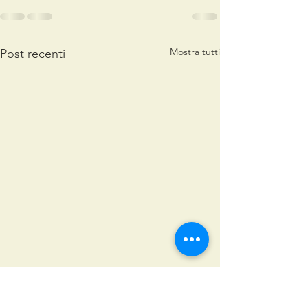
Mostra tutti
Post recenti
S.Agata 2026
Natale con no