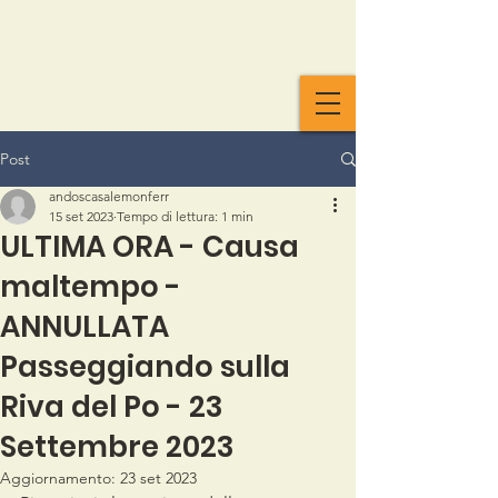
Post
andoscasalemonferr
15 set 2023
Tempo di lettura: 1 min
ULTIMA ORA - Causa
maltempo -
ANNULLATA
Passeggiando sulla
Riva del Po - 23
Settembre 2023
Aggiornamento:
23 set 2023