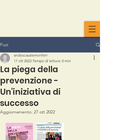
Post
andoscasalemonferr
17 ott 2022
Tempo di lettura: 0 min
La piega della
prevenzione -
Un'iniziativa di
successo
Aggiornamento:
27 ott 2022