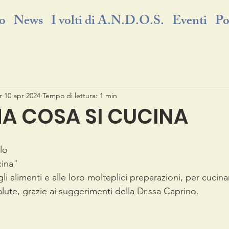
o
News
I volti di A.N.D.O.S.
Eventi
Po
r
10 apr 2024
Tempo di lettura: 1 min
A COSA SI CUCINA
clo
cina" 
alute, grazie ai suggerimenti della Dr.ssa Caprino.