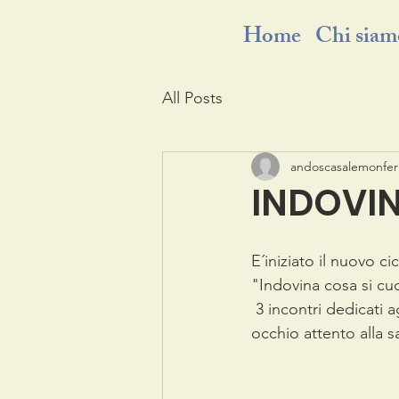
Home
Chi siam
All Posts
andoscasalemonfer
INDOVIN
E´iniziato il nuovo ci
"Indovina cosa si cu
 3 incontri dedicati agli alimenti e alle loro molteplici preparazioni, per cucinare con un 
occhio attento alla s