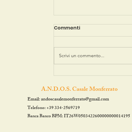
Commenti
Scrivi un commento...
UN GRAZIE SPECIALE
ALL'ORATORIO DI GIAROLE!
A.N.D.O.S. Casale Monferrato
Email:
andoscasalemonferrato@gmail.com
Telefono: +39 334-2569719
Banca Banco BPM: IT26W0503422600000000014195