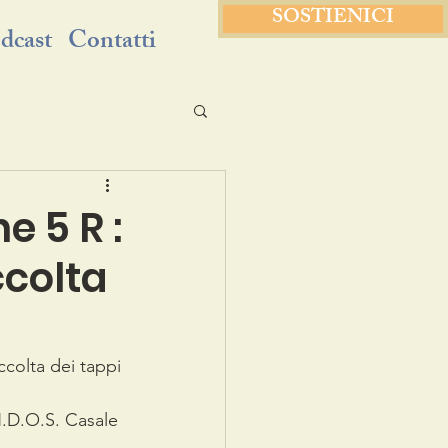
SOSTIENICI
dcast
Contatti
e 5 R :
ccolta
ccolta dei tappi 
N.D.O.S. Casale 