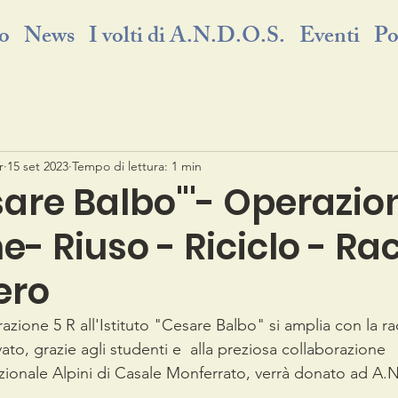
o
News
I volti di A.N.D.O.S.
Eventi
Po
r
15 set 2023
Tempo di lettura: 1 min
esare Balbo"'- Operazion
e- Riuso - Riciclo - Ra
ero
zione 5 R all'Istituto "Cesare Balbo" si amplia con la ra
vato, grazie agli studenti e  alla preziosa collaborazione 
zionale Alpini di Casale Monferrato, verrà donato ad A.