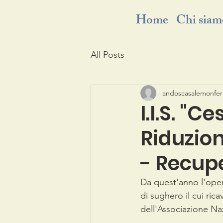
Home
Chi siam
All Posts
andoscasalemonfer
I.I.S. "C
Riduzion
- Recup
Da quest'anno l'opera
di sughero il cui rica
dell'Associazione Na