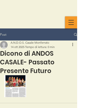
Post
A.N.D.O.S. Casale Monferrato
14 ott 2025
Tempo di lettura: 0 min
Dicono di ANDOS
CASALE- Passato
Presente Futuro