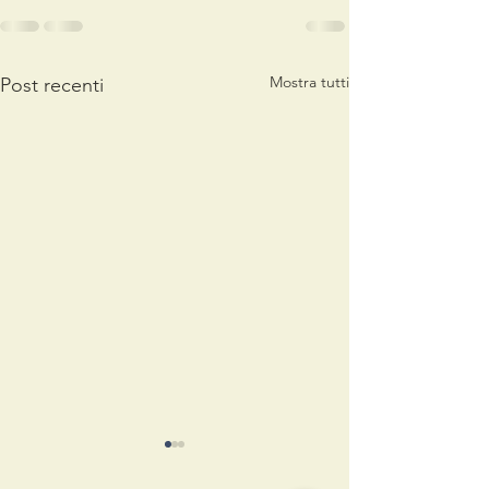
Mostra tutti
Post recenti
S.Agata 2026
Natale con no