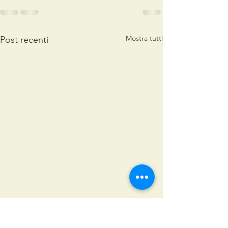
Mostra tutti
Post recenti
S.Agata 2026
Natale con no