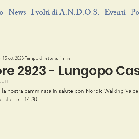
o
News
I volti di A.N.D.O.S.
Eventi
Po
r
15 ott 2023
Tempo di lettura: 1 min
bre 2923 - Lungopo Ca
ne!!! 
a nostra camminata in salute con Nordic Walking Valcerr
e alle ore 14.30 