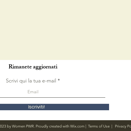
Rimanete aggiornati
Scrivi qui la tua e-mail
Iscriviti!
023 by Women PWR. Proudly created with
Wix.com
|
Terms of Use
|
Privacy Po