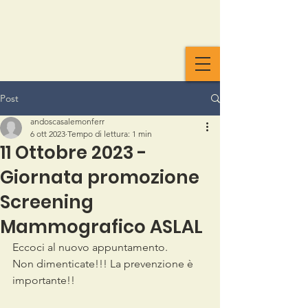
Post
andoscasalemonferr
6 ott 2023
Tempo di lettura: 1 min
11 Ottobre 2023 -
Giornata promozione
Screening
Mammografico ASLAL
Eccoci al nuovo appuntamento.  
Non dimenticate!!! La prevenzione è 
importante!! 