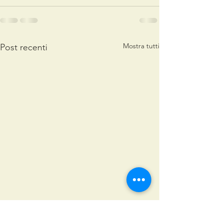
Mostra tutti
Post recenti
S.Agata 2026
Natale con no