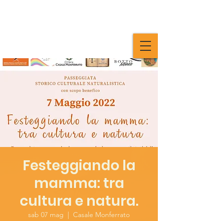
Festeggiando la
mamma: tra
cultura e natura.
sab 07 mag
  |  
Casale Monferrato